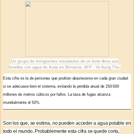
Un grupo de inmigrantes rescatados de un bote llena sus
botellas con agua de lluvia en Birmania. AFP - Ye Aung Thu.
E
sta cifra es la de personas que podrían abastecerse en cada gran ciudad
si se adecuase bien el sistema, evitando la pérdida anual de 250-500
millones de metros cúbicos por fallos. La tasa de fugas alcanza
mundialmente el 50%.
Son los que, se estima, no pueden acceder a agua potable en
todo el mundo. Probablemente esta cifra se quede corta,