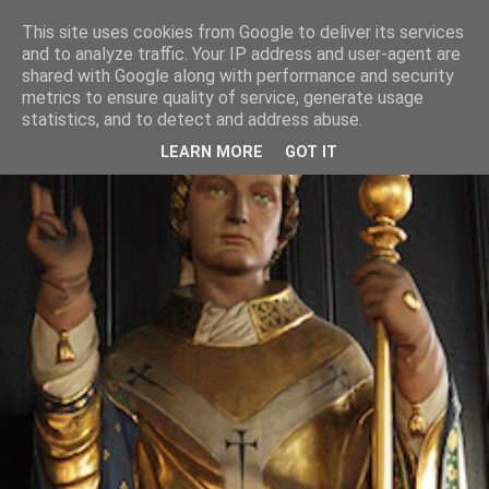
This site uses cookies from Google to deliver its services
and to analyze traffic. Your IP address and user-agent are
shared with Google along with performance and security
metrics to ensure quality of service, generate usage
statistics, and to detect and address abuse.
LEARN MORE
GOT IT