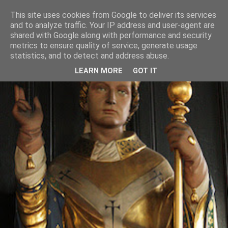
This site uses cookies from Google to deliver its services
and to analyze traffic. Your IP address and user-agent are
shared with Google along with performance and security
metrics to ensure quality of service, generate usage
statistics, and to detect and address abuse.
LEARN MORE
GOT IT