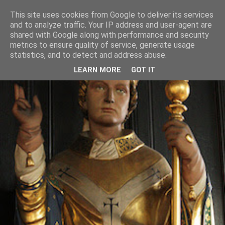
This site uses cookies from Google to deliver its services
and to analyze traffic. Your IP address and user-agent are
shared with Google along with performance and security
metrics to ensure quality of service, generate usage
statistics, and to detect and address abuse.
LEARN MORE
GOT IT