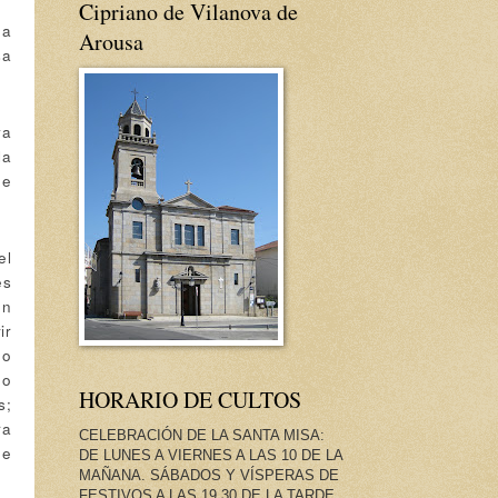
Cipriano de Vilanova de
 a
Arousa
sa
ya
la
de
el
es
un
ir
no
do
HORARIO DE CULTOS
s;
ra
CELEBRACIÓN DE LA SANTA MISA:
de
DE LUNES A VIERNES A LAS 10 DE LA
MAÑANA. SÁBADOS Y VÍSPERAS DE
FESTIVOS A LAS 19.30 DE LA TARDE.