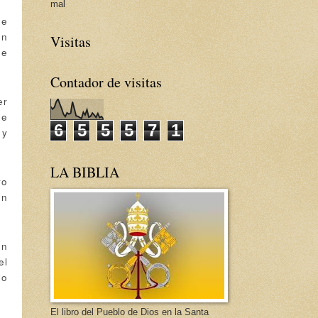
mal
ue
un
Visitas
de
Contador de visitas
er
 e
6
5
5
5
7
1
 y
LA BIBLIA
ro
ón
ón
el
lo
El libro del Pueblo de Dios en la Santa