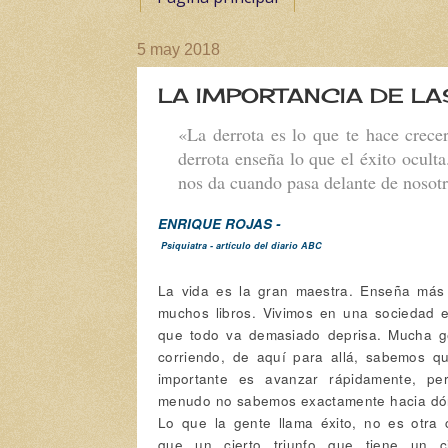
5 may 2018
LA IMPORTANCIA DE L
«La derrota es lo que te hace crece
derrota enseña lo que el éxito oculta
nos da cuando pasa delante de nosot
ENRIQUE ROJAS -
Psiquiatra - artículo del diario ABC
La vida es la gran maestra. Enseña más
muchos libros. Vivimos en una sociedad e
que todo va demasiado deprisa. Mucha g
corriendo, de aquí para allá, sabemos qu
importante es avanzar rápidamente, pe
menudo no sabemos exactamente hacia dó
Lo que la gente llama éxito, no es otra 
que un cierto triunfo que tiene un ci