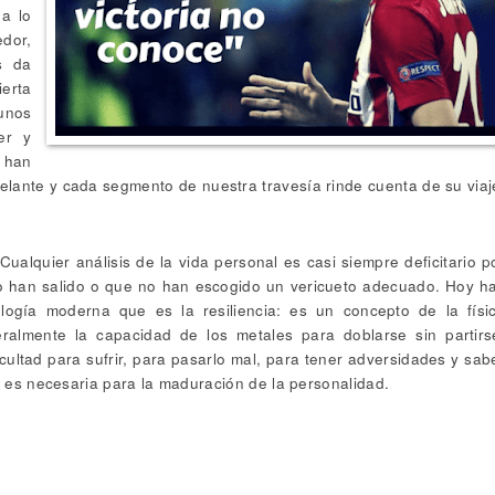
ña lo
edor,
s da
erta
unos
er y
 han
delante y cada segmento de nuestra travesía rinde cuenta de su viaj
alquier análisis de la vida personal es casi siempre deficitario p
o han salido o que no han escogido un vericueto adecuado. Hoy h
logía moderna que es la resiliencia: es un concepto de la físi
iteralmente la capacidad de los metales para doblarse sin partirs
acultad para sufrir, para pasarlo mal, para tener adversidades y sab
ón es necesaria para la maduración de la personalidad.