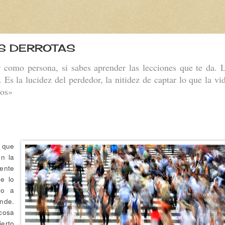
AS DERROTAS
r como persona, si sabes aprender las lecciones que te da. 
. Es la lucidez del perdedor, la nitidez de captar lo que la vi
ros»
 que
n la
ente
e lo
ro a
nde.
cosa
erto