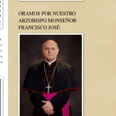
ORAMOS POR NUESTRO
ARZOBISPO MONSEÑOR
FRANCISCO JOSÉ
s.
en
on
io
as