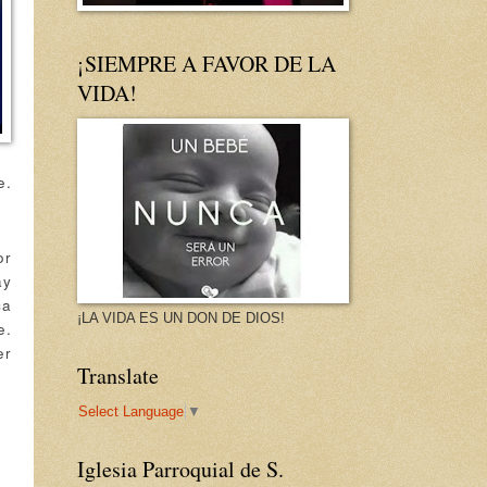
¡SIEMPRE A FAVOR DE LA
VIDA!
e.
or
ay
ca
¡LA VIDA ES UN DON DE DIOS!
e.
er
Translate
Select Language
▼
Iglesia Parroquial de S.