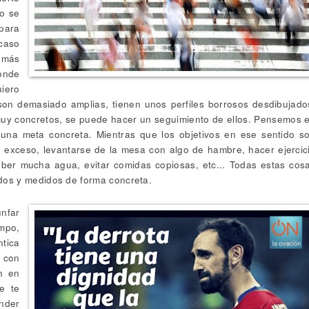
no se
para
acaso
 más
donde
iero
son demasiado amplias, tienen unos perfiles borrosos desdibujado
 muy concretos, se puede hacer un seguimiento de ellos. Pensemos 
 una meta concreta. Mientras que los objetivos en ese sentido s
n exceso, levantarse de la mesa con algo de hambre, hacer ejercic
ber mucha agua, evitar comidas copiosas, etc... Todas estas cos
os y medidos de forma concreta.
nfar
mpo,
ntica
e con
n en
ue te
nder