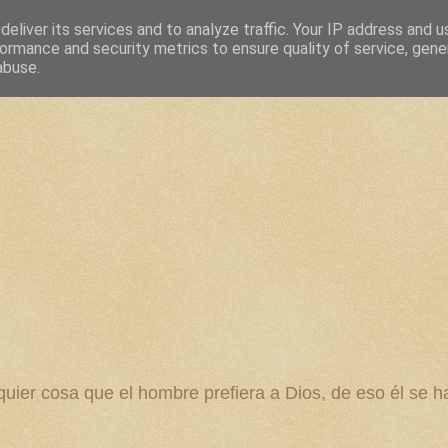
eliver its services and to analyze traffic. Your IP address and 
ormance and security metrics to ensure quality of service, gen
abuse.
 cosa que el hombre prefiera a Dios, de eso él se ha