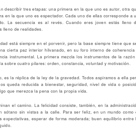
n describir tres etapas: una primera en la que uno es autor, otra q
cera en la que uno es espectador. Cada uno de ellas corresponde a 
sado. La secuencia es al revés. Cuando eres joven estás lleno 
 lleno de realidades.
ridad está siempre en el porvenir, pero la base siempre tiene que s
na cierta paz interior hilvanado, en su foro interno de coherencia
encia instrumental. La primera mezcla los instrumentos de la razón
da sobre cuatro pilares: orden, constancia, voluntad y motivación.
o, es la réplica de la ley de la gravedad. Todos aspiramos a ella pe
hos queda reducida a bienestar, seguridad, nivel de vida o posici
lgo que merezca la pena con la propia vida.
inan el camino. La felicidad consiste, también, en la administraci
un sótano sin vistas a la calle. Para ser feliz, en un mundo como 
s expectativas, esperar de forma moderada; buen equilibrio entre 
guido.