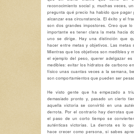
reconocimiento social y, muchas veces, u
pregunta qué precio ha habido que pagar 
alcanzar esa circunstancia. El éxito y el fr
son dos grandes impostores. Creo que lo
importante es tener clara la meta hacia 
uno se dirige. Hay una distinción que qu
hacer entre metas y objetivos. Las metas 
Mientras que los objetivos son medibles y
el ejemplo del peso, querer adelgazar es
medibles: evitar los hidratos de carbono e
físico unas cuantas veces a la semana, be
son comportamientos que pueden ser pesad
He visto gente que ha empezado a triu
demasiado pronto y, pasado un cierto tie
aquella victoria se convirtió en una auté
derrota. Por el contrario hay derrotas qu
el paso de un corto tiempo se convierte
auténticas victorias. La derrota es lo q
hace crecer como persona, si sabes apre