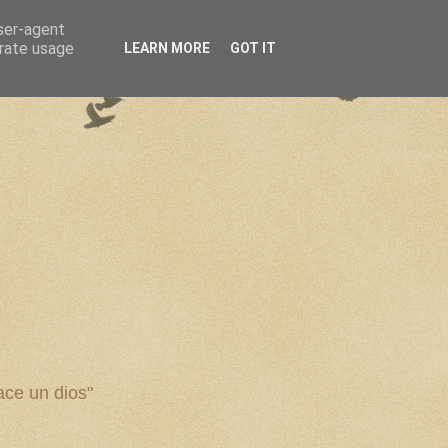
user-agent
erate usage
LEARN MORE
GOT IT
ce un dios"