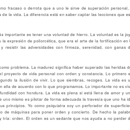
mo fracaso o derrota que a uno le sirve de superación personal,
a de la vida. La diferencia está en saber captar las lecciones que e
s importante es tener una voluntad de hierro. La voluntad es la jo
la expresión de poliorcética, que era el arte de la fortificación en 
 y resistir las adversidades con firmeza, serenidad, con ganas 
como problema. La madurez significa haber superado las heridas d
 el proyecto de vida personal con orden y constancia. Lo primero 
egundo la ilusión de vivir. Lo que siembras, recoges. La vida es 
n ella de acuerdo con lo que programamos. Lo importante no es viv
ofundidad con hondura. La vida es plena si está llena de amor y u
e uno mismo es pilotar de forma adecuada la travesía que uno ha i
us principios. Yo como psiquiatra soy un perforador de superficie
rto de máquinas para poner orden y concierto. De hecho la palab
e y tría: orden. El orden es un sedante que nos ayuda a no perder 