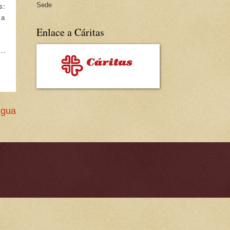
s:
Sede
la
Enlace a Cáritas
igua