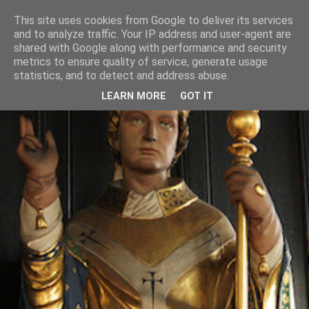
This site uses cookies from Google to deliver its services
and to analyze traffic. Your IP address and user-agent are
shared with Google along with performance and security
metrics to ensure quality of service, generate usage
statistics, and to detect and address abuse.
LEARN MORE
GOT IT