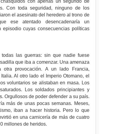
s chasquidos con apenas un segundo de
aos. Con toda seguridad, ninguno de los
aron el asesinato del heredero al trono de
 que ese atentado desencadenaría un
n episodio cuyas consecuencias políticas
n todas las guerras: sin que nadie fuese
sadilla que iba a comenzar
. Una amenaza
a otra provocación. A un lado Francia,
Italia. Al otro lado el Imperio Otomano, el
os voluntarios se alistaban en masa. Los
saturados. Los soldados principiantes y
s. Orgullosos de poder defender a su país.
aría más de unas pocas semanas. Meses,
tismo, iban a hacer historia. Pero lo que
nvirtió en una carnicería de más de cuatro
0 millones de heridos.