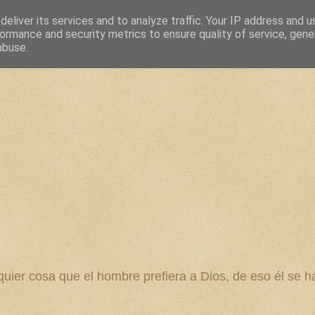
eliver its services and to analyze traffic. Your IP address and 
ormance and security metrics to ensure quality of service, gen
abuse.
 cosa que el hombre prefiera a Dios, de eso él se ha