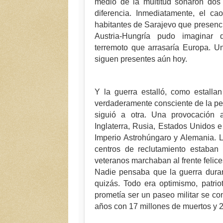
medio de la multitud sonaron do
diferencia. Inmediatamente, el c
habitantes de Sarajevo que presenci
Austria-Hungría pudo imaginar
terremoto que arrasaría Europa. U
siguen presentes aún hoy.
Y la guerra estalló, como estalla
verdaderamente consciente de la pe
siguió a otra. Una provocación 
Inglaterra, Rusia, Estados Unidos e 
Imperio Astrohúngaro y Alemania. L
centros de reclutamiento estaban 
veteranos marchaban al frente felice
Nadie pensaba que la guerra dur
quizás. Todo era optimismo, patrio
prometía ser un paseo militar se co
años con 17 millones de muertos y 2