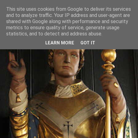
This site uses cookies from Google to deliver its services
and to analyze traffic. Your IP address and user-agent are
shared with Google along with performance and security
metrics to ensure quality of service, generate usage
statistics, and to detect and address abuse.
LEARN MORE
GOT IT