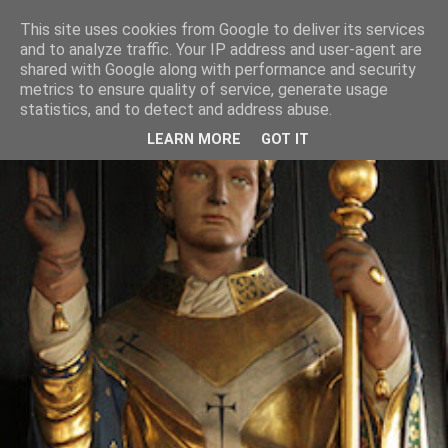
This site uses cookies from Google to deliver its services
and to analyze traffic. Your IP address and user-agent are
shared with Google along with performance and security
metrics to ensure quality of service, generate usage
statistics, and to detect and address abuse.
LEARN MORE
GOT IT