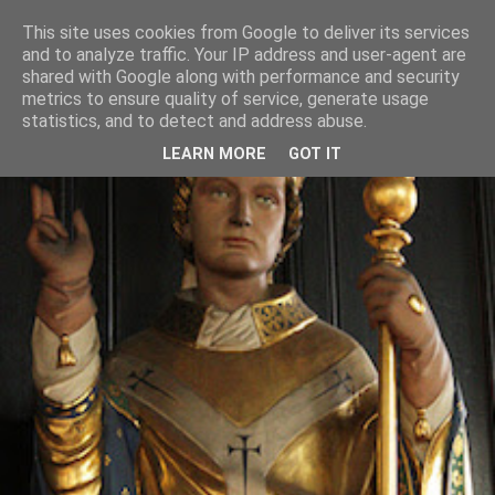
This site uses cookies from Google to deliver its services
and to analyze traffic. Your IP address and user-agent are
shared with Google along with performance and security
metrics to ensure quality of service, generate usage
statistics, and to detect and address abuse.
LEARN MORE
GOT IT