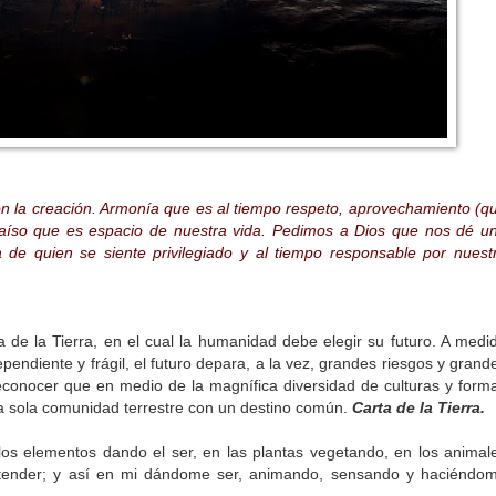
n la creación. Armonía que es al tiempo respeto, aprovechamiento (q
raíso que es espacio de nuestra vida. Pedimos a Dios que nos dé u
a de quien se siente privilegiado y al tiempo responsable por nuest
 de la Tierra, en el cual la humanidad debe elegir su futuro. A medi
endiente y frágil, el futuro depara, a la vez, grandes riesgos y grand
conocer que en medio de la magnífica diversidad de culturas y form
a sola comunidad terrestre con un destino común.
Carta de la Tierra.
 los elementos dando el ser, en las plantas vegetando, en los animal
tender; y así en mi dándome ser, animando, sensando y haciéndo