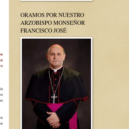
ORAMOS POR NUESTRO
ARZOBISPO MONSEÑOR
FRANCISCO JOSÉ
ue
na
ro
da
es
as
es
me