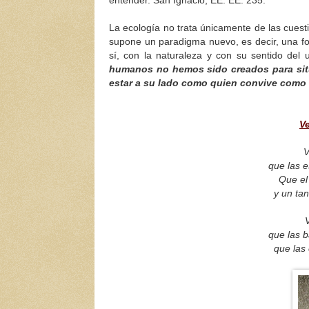
entender. San Ignacio, EE. EE. 235.
La ecología no trata únicamente de las cuest
supone un paradigma nuevo, es decir, una fo
sí, con la naturaleza y con su sentido del 
humanos no hemos sido creados para situ
estar a su lado como quien convive como
V
V
que las e
Que el
y un ta
que las b
que las