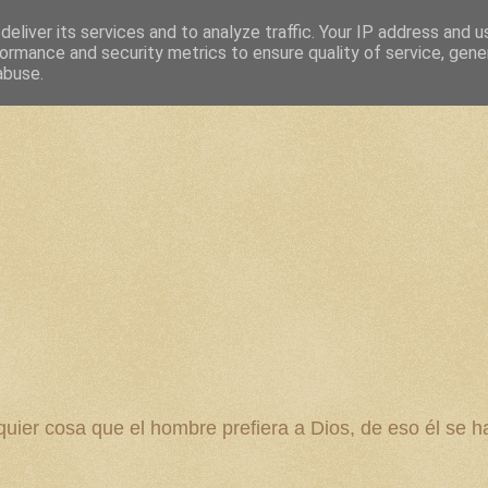
eliver its services and to analyze traffic. Your IP address and 
ormance and security metrics to ensure quality of service, gen
abuse.
 cosa que el hombre prefiera a Dios, de eso él se ha