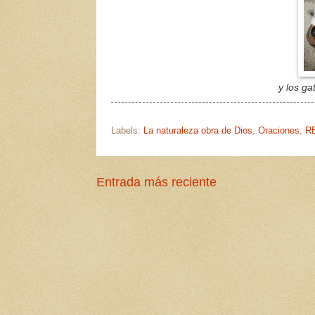
y los ga
Labels:
La naturaleza obra de Dios
,
Oraciones
,
R
Entrada más reciente