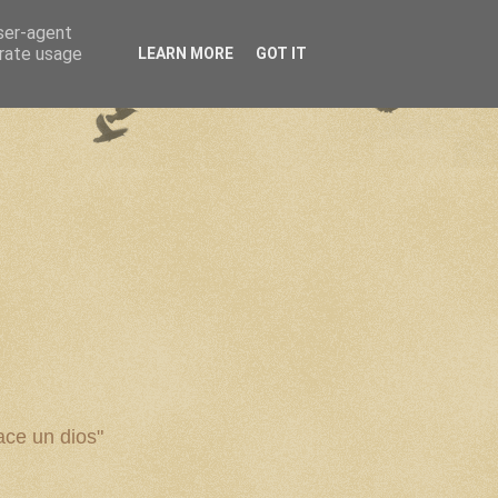
user-agent
erate usage
LEARN MORE
GOT IT
ce un dios"