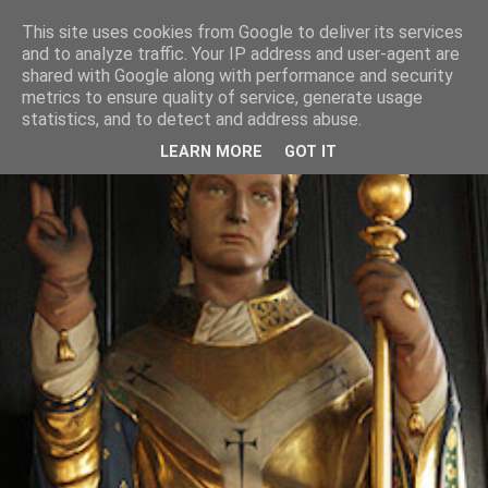
This site uses cookies from Google to deliver its services
and to analyze traffic. Your IP address and user-agent are
shared with Google along with performance and security
metrics to ensure quality of service, generate usage
statistics, and to detect and address abuse.
LEARN MORE
GOT IT