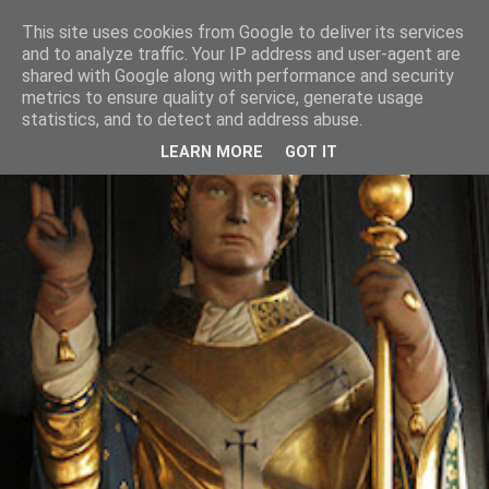
This site uses cookies from Google to deliver its services
and to analyze traffic. Your IP address and user-agent are
shared with Google along with performance and security
metrics to ensure quality of service, generate usage
statistics, and to detect and address abuse.
LEARN MORE
GOT IT