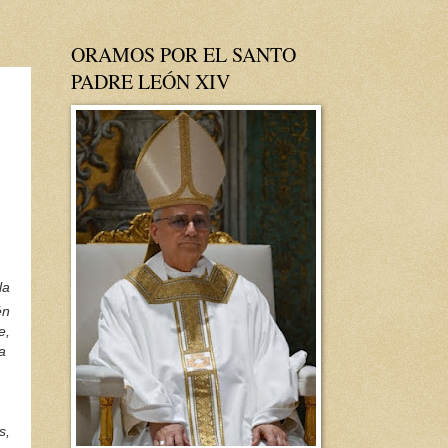
ORAMOS POR EL SANTO
PADRE LEÓN XIV
la
én
e,
na
s,