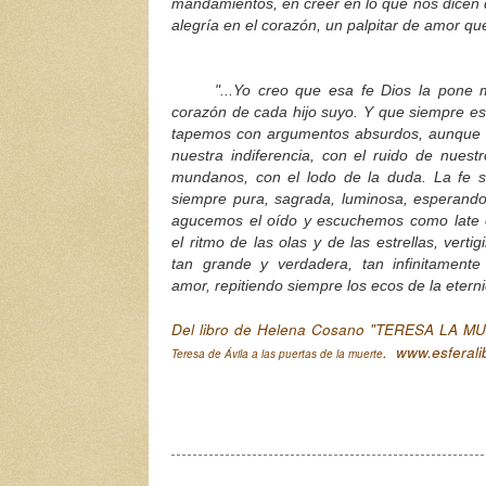
mandamientos, en creer en lo que nos dicen q
alegría en el corazón, un palpitar de amor q
"...Yo creo que esa fe Dios la pone m
corazón de cada hijo suyo. Y que siempre es
tapemos con argumentos absurdos, aunque 
nuestra indiferencia, con el ruido de nues
mundanos, con el lodo de la duda. La fe s
siempre pura, sagrada, luminosa, esperand
agucemos el oído y escuchemos como late 
el ritmo de las olas y de las estrellas, vertig
tan grande y verdadera, tan infinitament
amor, repitiendo siempre los ecos de la etern
Del libro de Helena Cosano "TERESA LA M
. www.esferali
Teresa de Ávila a las puertas de la muerte