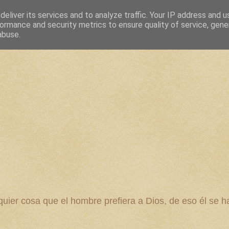
eliver its services and to analyze traffic. Your IP address and 
ormance and security metrics to ensure quality of service, gen
abuse.
 cosa que el hombre prefiera a Dios, de eso él se ha