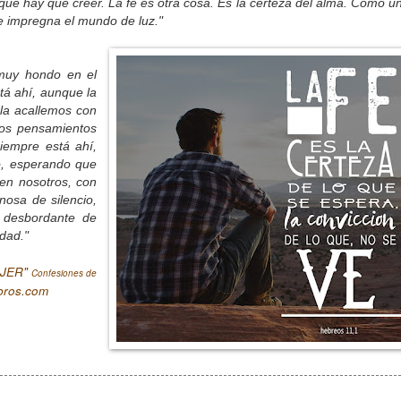
ue hay que creer. La fe es otra cosa. Es la certeza del alma. Como u
ue impregna el mundo de luz."
uy hondo en el
tá ahí, aunque la
la acallemos con
tros pensamientos
iempre está ahí,
o, esperando que
en nosotros, con
inosa de silencio,
e desbordante de
idad."
UJER"
Confesiones de
bros.com