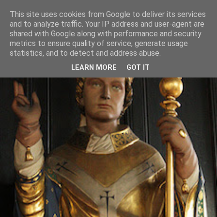
This site uses cookies from Google to deliver its services
and to analyze traffic. Your IP address and user-agent are
shared with Google along with performance and security
metrics to ensure quality of service, generate usage
statistics, and to detect and address abuse.
LEARN MORE
GOT IT