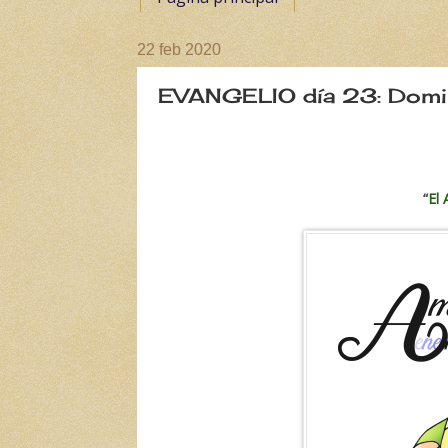
22 feb 2020
EVANGELIO día 23: Doming
“
El