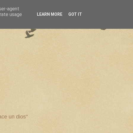
user-agent
erate usage
LEARN MORE
GOT IT
ce un dios"