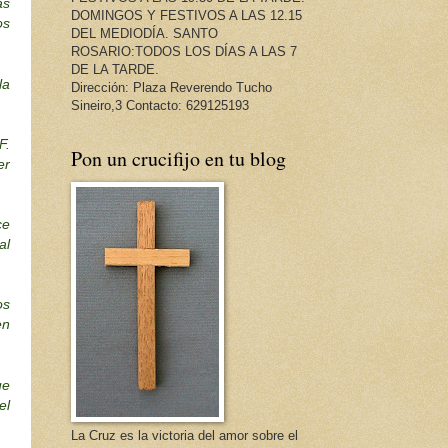
as
DOMINGOS Y FESTIVOS A LAS 12.15
os
DEL MEDIODÍA. SANTO
ROSARIO:TODOS LOS DÍAS A LAS 7
DE LA TARDE.
la
Dirección: Plaza Reverendo Tucho
Sineiro,3 Contacto: 629125193
F.
Pon un crucifijo en tu blog
er
ce
al
os
en
ue
el
La Cruz es la victoria del amor sobre el