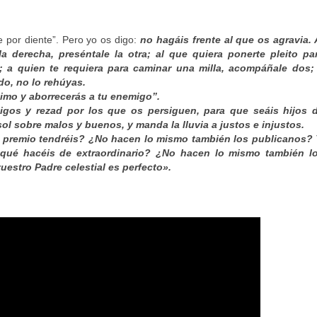
e por diente”. Pero yo os digo:
no hagáis frente al que os agravia. 
la derecha, preséntale la otra; al que quiera ponerte pleito pa
o; a quien te requiera para caminar una milla, acompáñale dos;
ado, no lo rehúyas.
jimo y aborrecerás a tu enemigo”.
gos y rezad por los que os persiguen, para que seáis hijos 
sol sobre malos y buenos, y manda la lluvia a justos e injustos.
é premio tendréis? ¿No hacen lo mismo también los publicanos? 
¿qué hacéis de extraordinario? ¿No hacen lo mismo también l
uestro Padre celestial es perfecto».