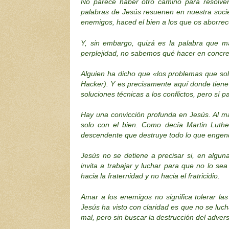
No parece haber otro camino para resolver
palabras de Jesús resuenen en nuestra soc
enemigos, haced el bien a los que os aborre
Y, sin embargo, quizá es la palabra que 
perplejidad, no sabemos qué hacer en concret
Alguien ha dicho que «los problemas que sol
Hacker). Y es precisamente aquí donde tiene
soluciones técnicas a los conflictos, pero sí
Hay una convicción profunda en Jesús. Al ma
solo con el bien. Como decía Martin Luther
descendente que destruye todo lo que engend
Jesús no se detiene a precisar si, en alguna
invita a trabajar y luchar para que no lo s
hacia la fraternidad y no hacia el fratricidio.
Amar a los enemigos no significa tolerar las
Jesús ha visto con claridad es que no se luc
mal, pero sin buscar la destrucción del advers