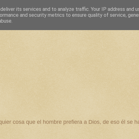
eliver its services and to analyze traffic. Your IP address and 
ormance and security metrics to ensure quality of service, gen
abuse.
 cosa que el hombre prefiera a Dios, de eso él se ha