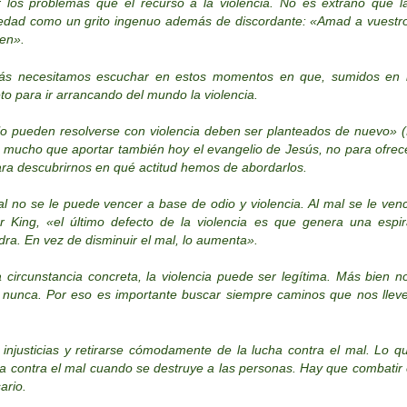
 los problemas que el recurso a la violencia. No es extraño que l
iedad como un grito ingenuo además de discordante:
«Amad a vuestr
cen»
.
más necesitamos escuchar en estos momentos en que, sumidos en 
o para ir arrancando del mundo la violencia.
o pueden resolverse con violencia deben ser planteados de nuevo» (
 mucho que aportar también hoy el evangelio de Jesús, no para ofrec
 para descubrirnos en qué actitud hemos de abordarlos.
l no se le puede vencer a base de odio y violencia. Al mal se le ven
 King, «el último defecto de la violencia es que genera una espir
ra. En vez de disminuir el mal, lo aumenta».
 circunstancia concreta, la violencia puede ser legítima. Más bien n
ea nunca. Por eso es importante buscar siempre caminos que nos llev
 injusticias y retirarse cómodamente de la lucha contra el mal. Lo q
ha contra el mal cuando se destruye a las personas. Hay que combatir 
ario.