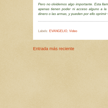
Pero no olvidemos algo importante. Esta llama
apenas tienen poder ni acceso alguno a la v
dinero o las armas, y pueden por ello oprimir
Labels:
EVANGELIO
,
Video
Entrada más reciente