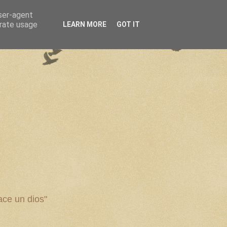
user-agent
erate usage
LEARN MORE
GOT IT
ce un dios"