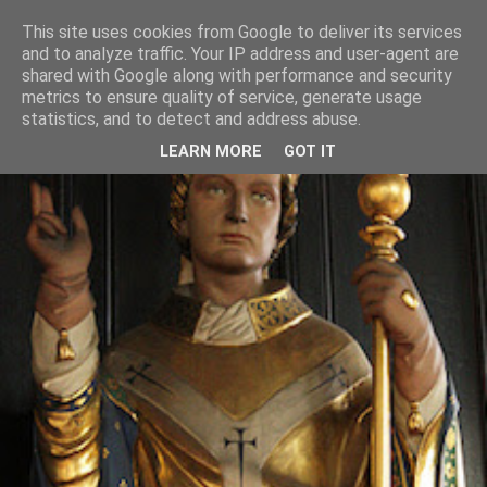
This site uses cookies from Google to deliver its services
and to analyze traffic. Your IP address and user-agent are
shared with Google along with performance and security
metrics to ensure quality of service, generate usage
statistics, and to detect and address abuse.
LEARN MORE
GOT IT