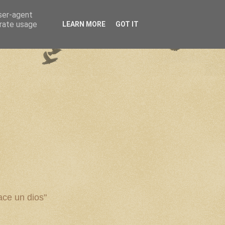
user-agent
erate usage
LEARN MORE
GOT IT
ce un dios"