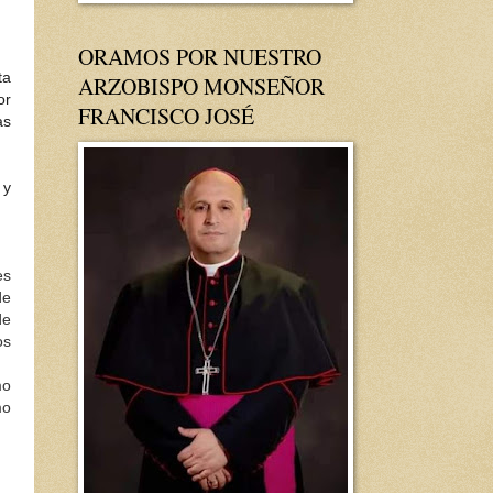
ORAMOS POR NUESTRO
ta
ARZOBISPO MONSEÑOR
or
FRANCISCO JOSÉ
as
 y
es
de
de
os
mo
mo