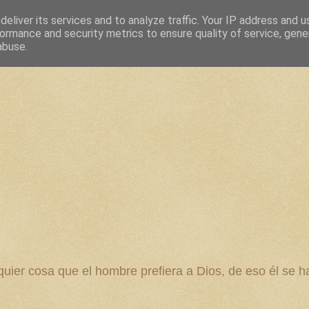
eliver its services and to analyze traffic. Your IP address and 
ormance and security metrics to ensure quality of service, gen
abuse.
 cosa que el hombre prefiera a Dios, de eso él se ha