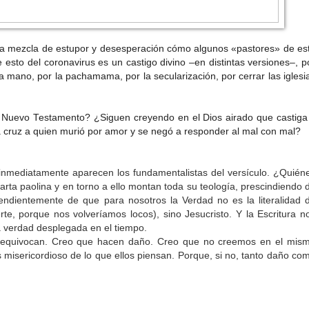
 mezcla de estupor y desesperación cómo algunos «pastores» de es
e esto del coronavirus es un castigo divino –en distintas versiones–, p
a mano, por la pachamama, por la secularización, por cerrar las iglesi
 Nuevo Testamento? ¿Siguen creyendo en el Dios airado que castiga
cruz a quien murió por amor y se negó a responder al mal con mal?
, inmediatamente aparecen los fundamentalistas del versículo. ¿Quién
rta paolina y en torno a ello montan toda su teología, prescindiendo 
pendientemente de que para nosotros la Verdad no es la literalidad 
rte, porque nos volveríamos locos), sino Jesucristo. Y la Escritura n
a verdad desplegada en el tiempo.
e equivocan. Creo que hacen daño. Creo que no creemos en el mis
s misericordioso de lo que ellos piensan. Porque, si no, tanto daño co