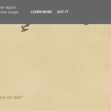
user-agent
erate usage
LEARN MORE
GOT IT
ce un dios"