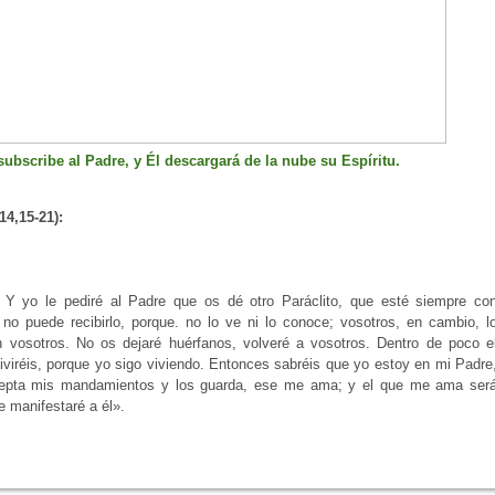
subscribe al Padre, y Él descargará de la nube su Espíritu.
14,15-21):
Y yo le pediré al Padre que os dé otro Paráclito, que esté siempre co
o puede recibirlo, porque. no lo ve ni lo conoce; vosotros, en cambio, l
 vosotros. No os dejaré huérfanos, volveré a vosotros. Dentro de poco e
viréis, porque yo sigo viviendo. Entonces sabréis que yo estoy en mi Padre
cepta mis mandamientos y los guarda, ese me ama; y el que me ama ser
 manifestaré a él».