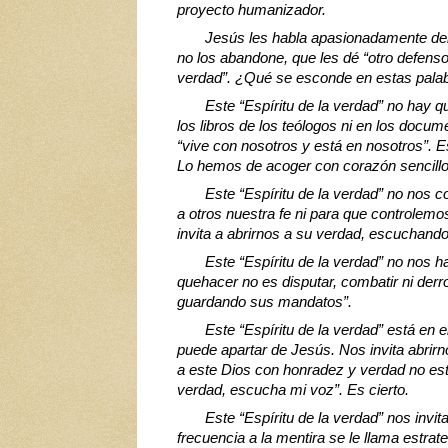
proyecto humanizador.
Jesús les habla apasionadamente del 
no los abandone, que les dé “otro defensor
verdad”. ¿Qué se esconde en estas pala
Este “Espíritu de la verdad” no hay q
los libros de los teólogos ni en los docu
“vive con nosotros y está en nosotros”. Es 
Lo hemos de acoger con corazón sencillo
Este “Espíritu de la verdad” no nos c
a otros nuestra fe ni para que controlemo
invita a abrirnos a su verdad, escuchando
Este “Espíritu de la verdad” no nos h
quehacer no es disputar, combatir ni derro
guardando sus mandatos”.
Este “Espíritu de la verdad” está en 
puede apartar de Jesús. Nos invita abrirn
a este Dios con honradez y verdad no está 
verdad, escucha mi voz”. Es cierto.
Este “Espíritu de la verdad” nos invi
frecuencia a la mentira se le llama estrateg