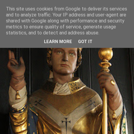
This site uses cookies from Google to deliver its services
and to analyze traffic. Your IP address and user-agent are
shared with Google along with performance and security
metrics to ensure quality of service, generate usage
statistics, and to detect and address abuse.
LEARN MORE
GOT IT