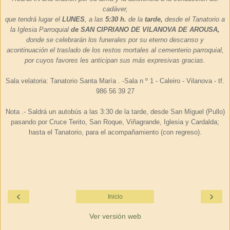
cadáver,
que tendrá lugar el
LUNES
, a las
5:30 h.
de la
tarde,
desde el Tanatorio a
la Iglesia Parroquial
de SAN
CIPRIANO
DE
VILANOVA
DE
AROUSA
,
donde se celebrarán los funerales por su eterno descanso y
acontinuación el
traslado de los restos mortales al cementerio parroquial,
por cuyos favores les anticipan sus más expresivas gracias.
Sala
velatoria
: Tanatorio Santa María . -Sala n º 1 -
Caleiro
-
Vilanova
-
tf
.
986 56 39 27
Nota .- Saldrá un autobús a las 3:30 de la tarde, desde San Miguel (
Pullo
)
pasando por Cruce
Terito
, San Roque,
Viñagrande
, Iglesia y
Cardalda;
h
asta el Tanatorio, para el a
compañamiento
(con regreso).
‹
›
Inicio
Ver versión web