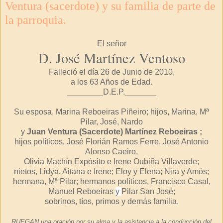
Ventura (sacerdote) y su familia de parte de
la parroquia.
El señor
D. José
Martínez
Ventoso
Falleció el día 26 de Junio de 2010,
a los 63 Años de Edad.
________D.E.P._______
Su esposa, Marina
Reboeiras
Piñeiro
; hijos, Marina, Mª
Pilar, José, Nardo
y
Juan Ventura (Sacerdote)
Martínez
Reboeiras
;
hijos políticos, José
Florián
Ramos
Ferre
, José Antonio
Alonso
Caeiro
,
Olivia
Machín Expósito e Irene
Oubiña
Villaverde
;
nietos,
Lidya
,
Aitana
e Irene;
Eloy
y
Elena
;
Nira
y
Amós
;
hermana, Mª Pilar; hermanos políticos, Francisco Casal,
Manuel
Reboeiras
y
Pilar San José;
sobrinos,
tíos
, primos y demás familia.
RUEGAN una oración por su alma y la a
sistencia
a la conducción del