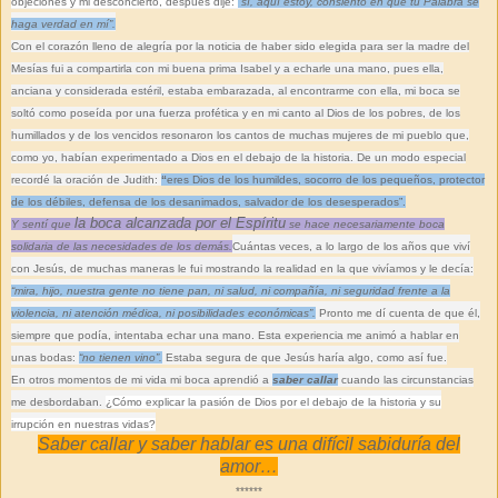
objeciones y mi desconcierto, después dije:
“sí, aquí estoy, consiento en que tu Palabra se
haga verdad en mí”.
Con el corazón lleno de alegría por la noticia de haber sido elegida para ser la madre del
Mesías fui a compartirla con mi buena prima Isabel y a echarle una mano, pues ella,
anciana y considerada estéril, estaba embarazada, al encontrarme con ella, mi boca se
soltó como poseída por una fuerza profética y en mi canto al Dios de los pobres, de los
humillados y de los vencidos resonaron los cantos de muchas mujeres de mi pueblo que,
como yo, habían experimentado a Dios en el debajo de la historia. De un modo especial
recordé la oración de Judith:
“
eres Dios de los humildes, socorro de los pequeños, protector
de los débiles, defensa de los desanimados, salvador de los desesperados”.
la boca alcanzada por el Espíritu
Y sentí que
se hace necesariamente boca
solidaria de las necesidades de los demás.
Cuántas veces, a lo largo de los años que viví
con Jesús, de muchas maneras le fui mostrando la realidad en la que vivíamos y le decía:
“mira, hijo, nuestra gente no tiene pan, ni salud, ni compañía, ni seguridad frente a la
violencia, ni atención médica, ni posibilidades económicas”.
Pronto me dí cuenta de que él,
siempre que podía, intentaba echar una mano. Esta experiencia me animó a hablar en
unas bodas:
“no tienen vino”.
Estaba segura de que Jesús haría algo, como así fue.
En otros momentos de mi vida mi boca aprendió a
saber callar
cuando las circunstancias
me desbordaban.
¿Cómo explicar la pasión de Dios por el debajo de la historia y su
irrupción en nuestras vidas?
Saber callar y saber hablar es una difícil sabiduría del
amor…
******