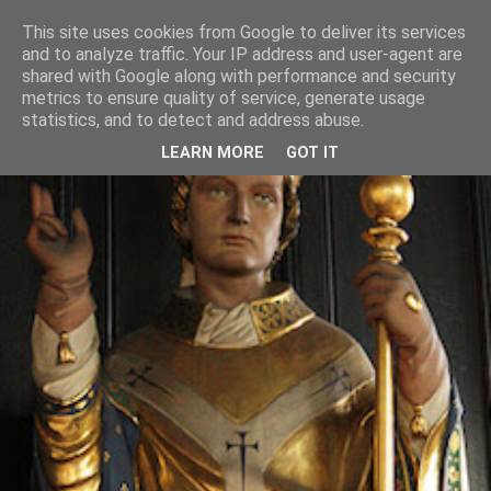
This site uses cookies from Google to deliver its services
and to analyze traffic. Your IP address and user-agent are
shared with Google along with performance and security
metrics to ensure quality of service, generate usage
statistics, and to detect and address abuse.
LEARN MORE
GOT IT