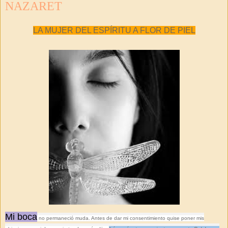
NAZARET
LA MUJER DEL ESPÍRITU A FLOR DE PIEL
Mi boca
no permaneció muda. Antes de dar mi consentimiento quise poner mis