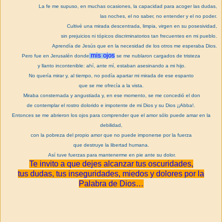
La fe me supuso, en muchas ocasiones, la capacidad para acoger las dudas,
las noches, el no saber, no entender y el no poder.
Cultivé una mirada descentrada, limpia, virgen en su posesividad,
sin prejuicios ni tópicos discriminatorios tan frecuentes en mi pueblo.
Aprendía de Jesús que en la necesidad de los otros me esperaba Dios.
mis ojos
Pero fue en Jerusalén donde
se me nublaron cargados de tristeza
y llanto incontenible: ahí, ante mí, estaban asesinando a mi hijo.
No quería mirar y, al tiempo, no podía apartar mi mirada de ese espanto
que se me ofrecía a la vista.
Miraba consternada y angustiada y, en ese momento, se me concedió el don
de contemplar el rostro dolorido e impotente de mi Dios y su Dios ¡¡Abba!.
Entonces se me abrieron los ojos para comprender que el amor sólo puede amar en la
debilidad,
con la pobreza del propio amor que no puede imponerse por la fuerza
que destruye la libertad humana.
Así tuve fuerzas para mantenerme en pie ante su dolor.
Te invito a que dejes alcanzar tus oscuridades,
tus dudas, tus inseguridades, miedos y dolores por la
Palabra de Dios…