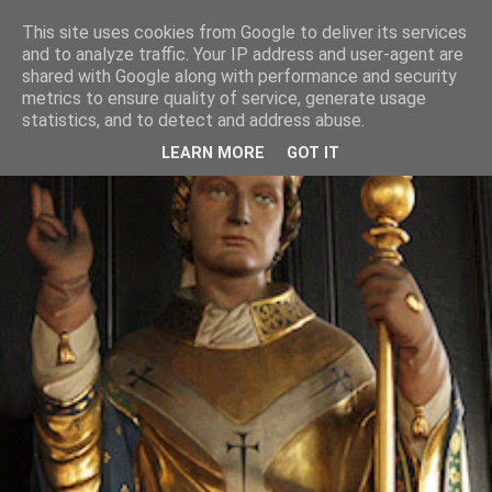
This site uses cookies from Google to deliver its services
and to analyze traffic. Your IP address and user-agent are
shared with Google along with performance and security
metrics to ensure quality of service, generate usage
statistics, and to detect and address abuse.
LEARN MORE
GOT IT