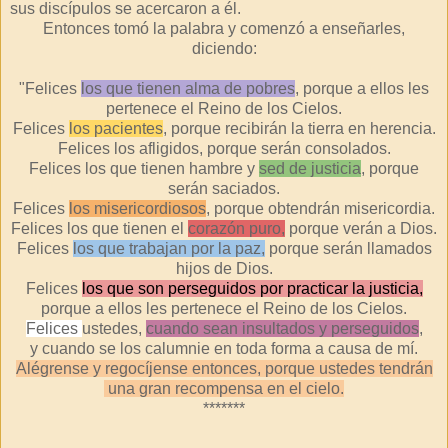
sus discípulos se acercaron a él.
Entonces tomó la palabra y comenzó a enseñarles,
diciendo:
"Felices
los que tienen alma de pobres
, porque a ellos les
pertenece el Reino de los Cielos.
Felices
los pacientes
, porque recibirán la tierra en herencia.
Felices los afligidos, porque serán consolados.
Felices los que tienen hambre y
sed de justicia
, porque
serán saciados.
Felices
los misericordiosos
, porque obtendrán misericordia.
Felices los que tienen el
corazón puro,
porque verán a Dios.
Felices
los que trabajan por la paz,
porque serán llamados
hijos de Dios.
Felices
los que son perseguidos por practicar la justicia,
porque a ellos les pertenece el Reino de los Cielos.
Felices
ustedes,
cuando sean insultados y perseguidos
,
y cuando se los calumnie en toda forma a causa de mí.
Alégrense y regocíjense entonces, porque ustedes tendrán
una gran recompensa en el cielo.
*******