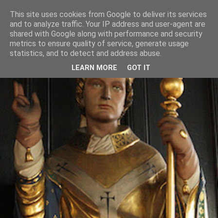
This site uses cookies from Google to deliver its services
and to analyze traffic. Your IP address and user-agent are
shared with Google along with performance and security
metrics to ensure quality of service, generate usage
statistics, and to detect and address abuse.
LEARN MORE
GOT IT