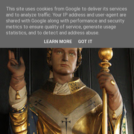
This site uses cookies from Google to deliver its services
and to analyze traffic. Your IP address and user-agent are
shared with Google along with performance and security
metrics to ensure quality of service, generate usage
statistics, and to detect and address abuse.
LEARN MORE
GOT IT