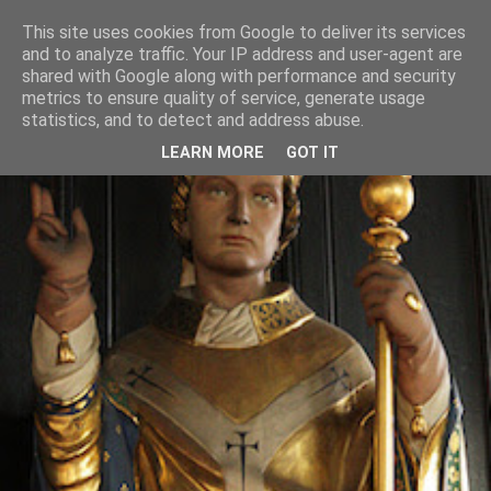
This site uses cookies from Google to deliver its services
and to analyze traffic. Your IP address and user-agent are
shared with Google along with performance and security
metrics to ensure quality of service, generate usage
statistics, and to detect and address abuse.
LEARN MORE
GOT IT