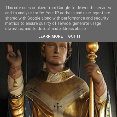
This site uses cookies from Google to deliver its services
and to analyze traffic. Your IP address and user-agent are
shared with Google along with performance and security
metrics to ensure quality of service, generate usage
statistics, and to detect and address abuse.
LEARN MORE
GOT IT