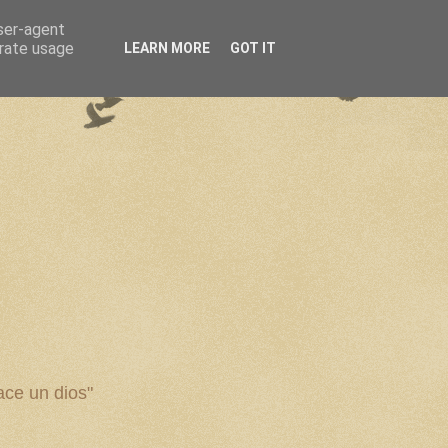
user-agent
erate usage
LEARN MORE
GOT IT
ce un dios"