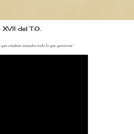
XVII del T.O.
s que estaban sentados todo lo que quisieron"