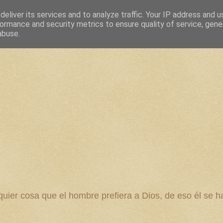
eliver its services and to analyze traffic. Your IP address and 
ormance and security metrics to ensure quality of service, gen
abuse.
 cosa que el hombre prefiera a Dios, de eso él se ha