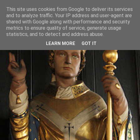
This site uses cookies from Google to deliver its services
and to analyze traffic. Your IP address and user-agent are
shared with Google along with performance and security
metrics to ensure quality of service, generate usage
statistics, and to detect and address abuse.
LEARN MORE
GOT IT