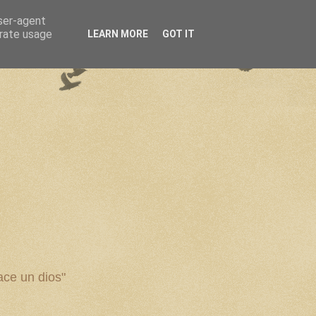
user-agent
erate usage
LEARN MORE
GOT IT
ce un dios"