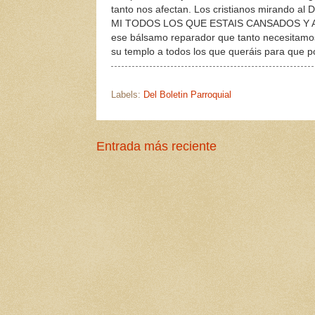
tanto nos afectan. Los cristianos mirando 
MI TODOS LOS QUE ESTAIS CANSADOS Y AGO
ese bálsamo reparador que tanto necesitamos
su templo a todos los que queráis para que p
Labels:
Del Boletin Parroquial
Entrada más reciente