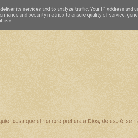
eliver its services and to analyze traffic. Your IP address and 
ormance and security metrics to ensure quality of service, gen
abuse.
 cosa que el hombre prefiera a Dios, de eso él se ha