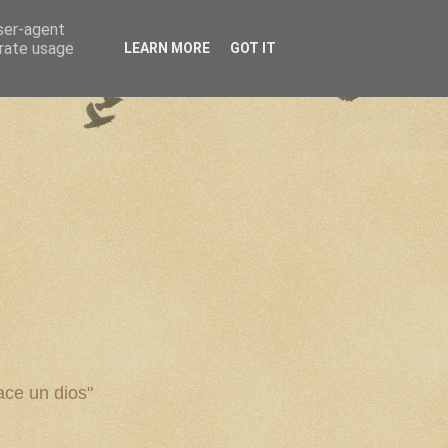
user-agent
erate usage
LEARN MORE
GOT IT
ce un dios"