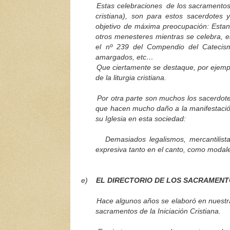
Estas celebraciones de los sacramentos, 
cristiana), son para estos sacerdotes 
objetivo de máxima preocupación: Estan
otros menesteres mientras se celebra, e
el nº 239 del Compendio del Catecismo 
amargados, etc…
Que ciertamente se destaque, por ejemplo en 
de la liturgia cristiana.
Por otra parte son muchos los sacerdotes, 
que hacen mucho daño a la manifestación
su Iglesia en esta sociedad:
Demasiados legalismos, mercantilistas, c
expresiva tanto en el canto, como modales
e)
EL DIRECTORIO DE LOS SACRAMENTO
Hace algunos años se elaboró en nuestra d
sacramentos de la Iniciación Cristiana.