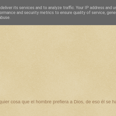
eliver its services and to analyze traffic. Your IP address and 
ormance and security metrics to ensure quality of service, gen
abuse.
 cosa que el hombre prefiera a Dios, de eso él se ha