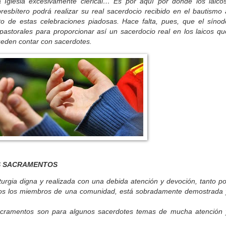
 Iglesia excesivamente clerical… Es por aquí por donde los laicos
esbítero podrá realizar su real sacerdocio recibido en el bautismo 
oto de estas celebraciones piadosas. Hace falta, pues, que el sínod
astorales para proporcionar así un sacerdocio real en los laicos qu
ueden contar con sacerdotes.
S SACRAMENTOS
gia digna y realizada con una debida atención y devoción, tanto po
dos los miembros de una comunidad, está sobradamente demostrada 
ramentos son para algunos sacerdotes temas de mucha atención 