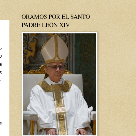
ORAMOS POR EL SANTO
PADRE LEÓN XIV
s
o
a
s
,
s
,