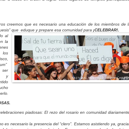
otros creemos que es necesario una educación de los miembros de l
quesis” que eduque y prepare esa comunidad para
¡CELEBRAR!.
o al
en la
venes
e los
isco,
ium”
 ser
as y
ntido
mucho
erlo.
OSAS.
braciones piadosas: El rezo del rosario en comunidad diariamente
 necesario la presencia del “clero”. Estamos asistiendo ya, gracia