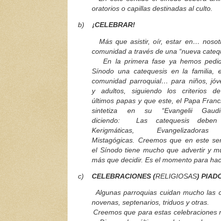
oratorios o capillas destinadas al culto.
b)
¡CELEBRAR!
Más que asistir, oír, estar en… nos
comunidad a través de una “nueva cate
En la primera fase ya hemos pedid
Sínodo una catequesis en la familia, 
comunidad parroquial… para niños, jó
y adultos, siguiendo los criterios d
últimos papas y que este, el Papa Franc
sintetiza en su “Evangelii Gaud
diciendo: Las catequesis deben
Kerigmáticas, Evangelizador
Mistagógicas. Creemos que en este se
el Sínodo tiene mucho que advertir y 
más que decidir. Es el momento para hac
c)
CELEBRACIONES (
RELIGIOSAS
) PIAD
Algunas parroquias cuidan mucho las cele
novenas, septenarios, triduos y otras.
Creemos que para estas celebraciones no es