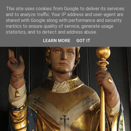
This site uses cookies from Google to deliver its services
and to analyze traffic. Your IP address and user-agent are
shared with Google along with performance and security
metrics to ensure quality of service, generate usage
statistics, and to detect and address abuse.
LEARN MORE
GOT IT