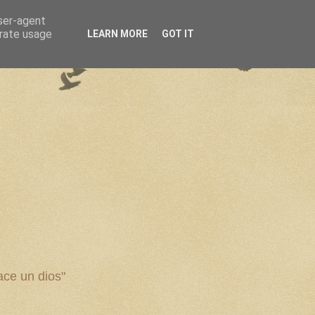
user-agent
erate usage
LEARN MORE
GOT IT
ce un dios"