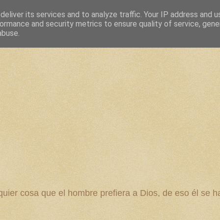
eliver its services and to analyze traffic. Your IP address and 
ormance and security metrics to ensure quality of service, gen
abuse.
 cosa que el hombre prefiera a Dios, de eso él se ha