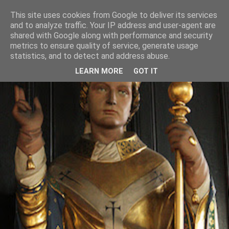
This site uses cookies from Google to deliver its services
and to analyze traffic. Your IP address and user-agent are
shared with Google along with performance and security
metrics to ensure quality of service, generate usage
statistics, and to detect and address abuse.
LEARN MORE
GOT IT