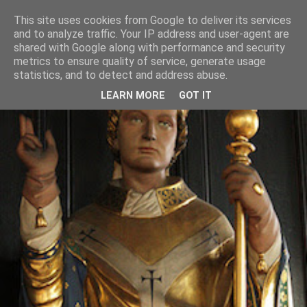
This site uses cookies from Google to deliver its services
and to analyze traffic. Your IP address and user-agent are
shared with Google along with performance and security
metrics to ensure quality of service, generate usage
statistics, and to detect and address abuse.
LEARN MORE
GOT IT