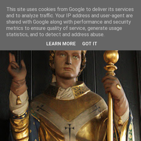
This site uses cookies from Google to deliver its services
and to analyze traffic. Your IP address and user-agent are
shared with Google along with performance and security
metrics to ensure quality of service, generate usage
statistics, and to detect and address abuse.
LEARN MORE
GOT IT