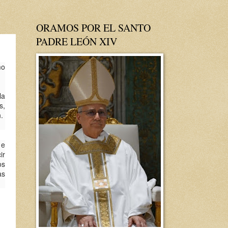
ORAMOS POR EL SANTO
PADRE LEÓN XIV
mo
la
s,
.
 e
ir
os
as