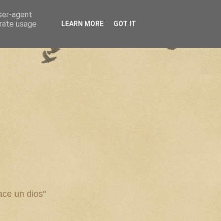
user-agent
erate usage
LEARN MORE
GOT IT
ce un dios"