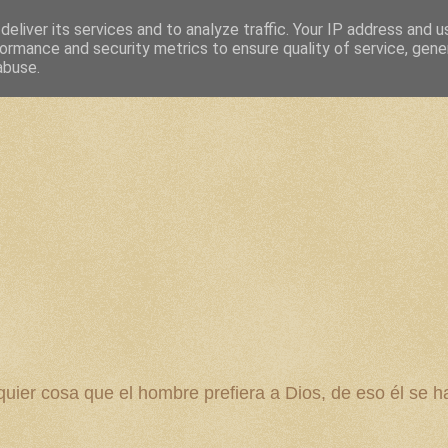
eliver its services and to analyze traffic. Your IP address and 
ormance and security metrics to ensure quality of service, gen
abuse.
 cosa que el hombre prefiera a Dios, de eso él se ha