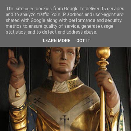
This site uses cookies from Google to deliver its services
and to analyze traffic. Your IP address and user-agent are
shared with Google along with performance and security
metrics to ensure quality of service, generate usage
statistics, and to detect and address abuse.
LEARN MORE
GOT IT