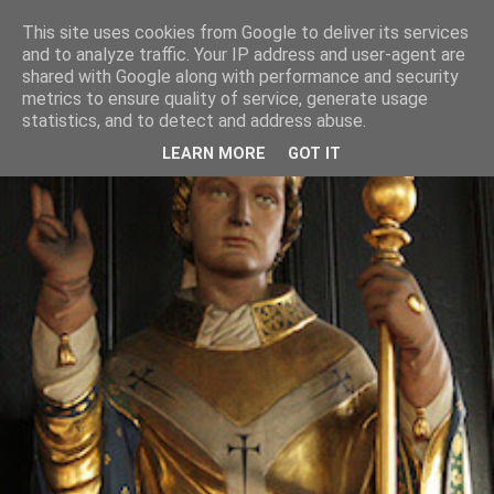
This site uses cookies from Google to deliver its services
and to analyze traffic. Your IP address and user-agent are
shared with Google along with performance and security
metrics to ensure quality of service, generate usage
statistics, and to detect and address abuse.
LEARN MORE
GOT IT