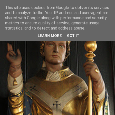
This site uses cookies from Google to deliver its services
and to analyze traffic. Your IP address and user-agent are
shared with Google along with performance and security
metrics to ensure quality of service, generate usage
statistics, and to detect and address abuse.
LEARN MORE
GOT IT