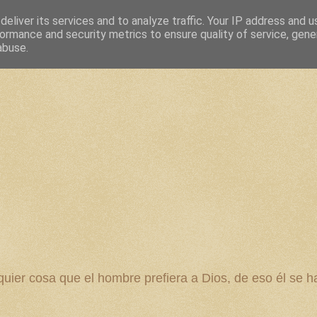
eliver its services and to analyze traffic. Your IP address and 
ormance and security metrics to ensure quality of service, gen
abuse.
 cosa que el hombre prefiera a Dios, de eso él se ha