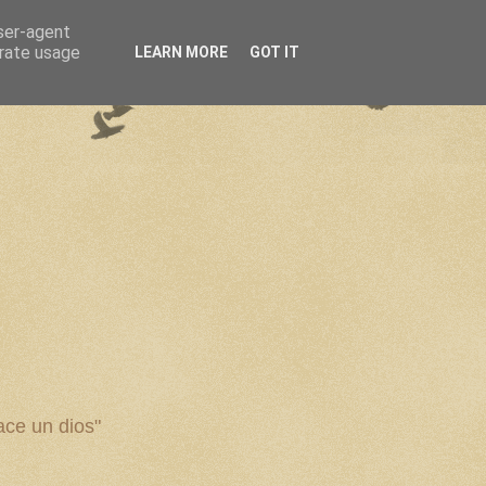
user-agent
erate usage
LEARN MORE
GOT IT
ce un dios"