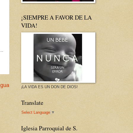
¡SIEMPRE A FAVOR DE LA
VIDA!
igua
¡LA VIDA ES UN DON DE DIOS!
Translate
Select Language
▼
Iglesia Parroquial de S.