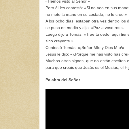
«Hemos visto al Señor.»
Pero él les contestó: «Si no veo en sus manos
no meto la mano en su costado, no lo creo.»
A los ocho días, estaban otra vez dentro los 
se puso en medio y dijo: «Paz a vosotros.»
Luego dijo a Tomás: «Trae tu dedo, aquí tien
sino creyente.»
Contestó Tomás: «¡Señor Mío y Dios Mío!»
Jesús le dijo: «¿Porque me has visto has creí
Muchos otros signos, que no están escritos en 
para que creáis que Jesús es el Mesías, el Hi
Palabra del Señor