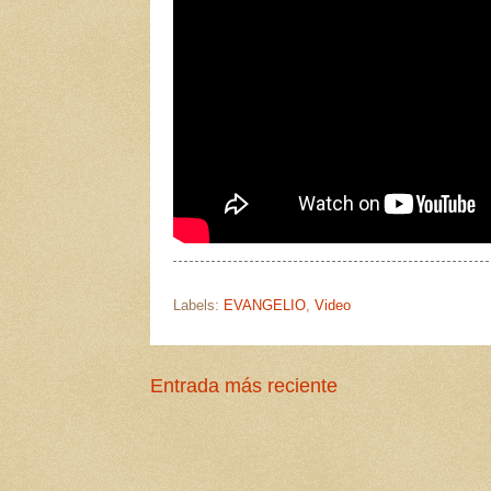
Labels:
EVANGELIO
,
Video
Entrada más reciente