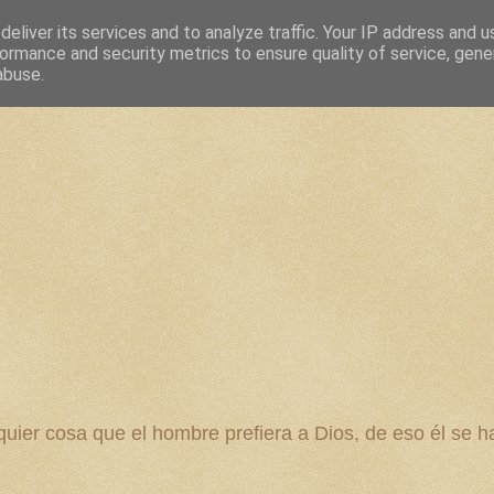
eliver its services and to analyze traffic. Your IP address and 
ormance and security metrics to ensure quality of service, gen
abuse.
 cosa que el hombre prefiera a Dios, de eso él se ha