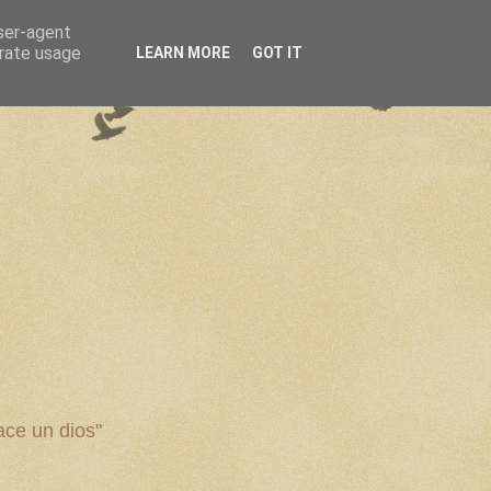
user-agent
erate usage
LEARN MORE
GOT IT
ce un dios"