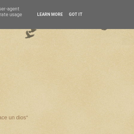
user-agent
erate usage
LEARN MORE
GOT IT
ce un dios"