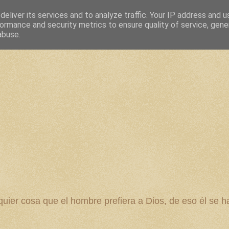
eliver its services and to analyze traffic. Your IP address and 
ormance and security metrics to ensure quality of service, gen
abuse.
 cosa que el hombre prefiera a Dios, de eso él se ha