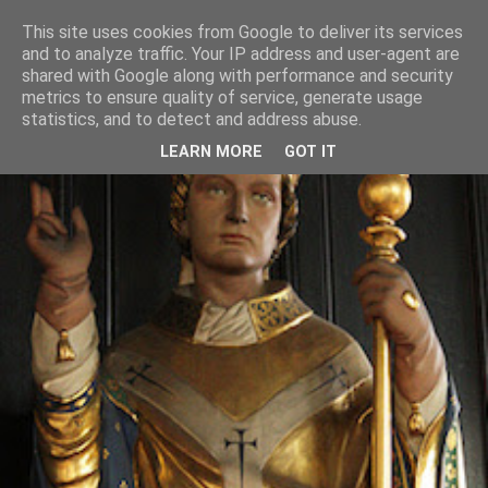
This site uses cookies from Google to deliver its services
and to analyze traffic. Your IP address and user-agent are
shared with Google along with performance and security
metrics to ensure quality of service, generate usage
statistics, and to detect and address abuse.
LEARN MORE
GOT IT