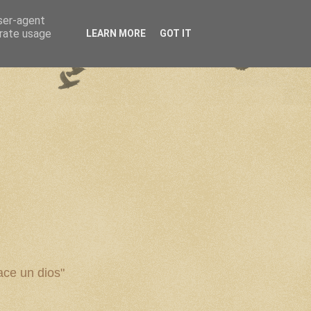
user-agent
erate usage
LEARN MORE
GOT IT
ce un dios"