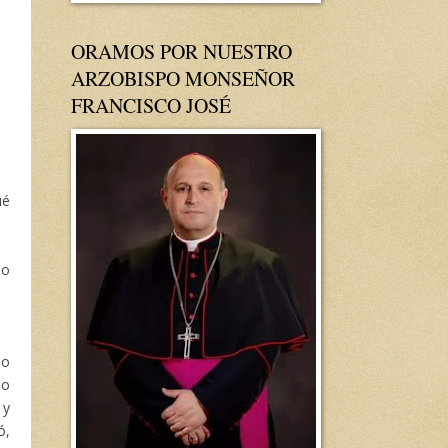
ORAMOS POR NUESTRO
ARZOBISPO MONSEÑOR
FRANCISCO JOSÉ
ué
do
lo
no
 y
ó,