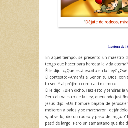
“
Déjate de rodeos, mira 
Lectura del 
En aquel tiempo, se presentó un maestro de
tengo que hacer para heredar la vida eterna
Él le dijo: «¿Qué está escrito en la Ley? ¿Qué
Él contestó: «Amarás al Señor, tu Dios, con
tu ser. Y al prójimo como a ti mismo.»
Él le dijo: «Bien dicho. Haz esto y tendrás la v
Pero el maestro de la Ley, queriendo justifi
Jesús dijo: «Un hombre bajaba de Jerusalé
molieron a palos y se marcharon, dejándolo
y, al verlo, dio un rodeo y pasó de largo. Y 
pasó de largo. Pero un samaritano que iba de v