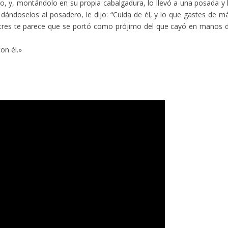
no, y, montándolo en su propia cabalgadura, lo llevó a una posada y 
, dándoselos al posadero, le dijo: “Cuida de él, y lo que gastes de m
os tres te parece que se portó como prójimo del que cayó en manos 
on él.»