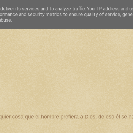
eliver its services and to analyze traffic. Your IP address and 
ormance and security metrics to ensure quality of service, gen
abuse.
 cosa que el hombre prefiera a Dios, de eso él se ha