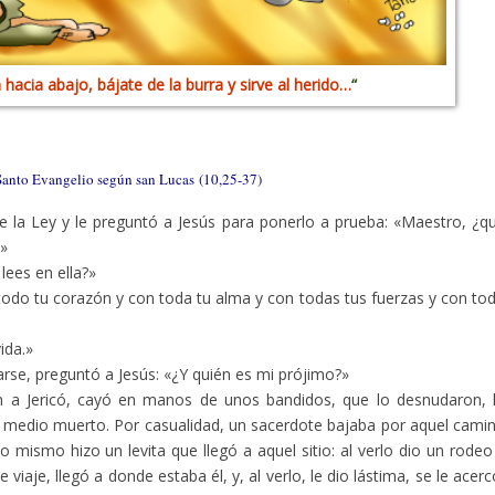
hacia abajo, bájate de la burra y sirve al herido…
“
Santo Evangelio según san Lucas (10,25-37)
 la Ley y le preguntó a Jesús para ponerlo a prueba: «Maestro, ¿q
?»
 lees en ella?»
 todo tu corazón y con toda tu alma y con todas tus fuerzas y con to
ida.»
carse, preguntó a Jesús: «¿Y quién es mi prójimo?»
n a Jericó, cayó en manos de unos bandidos, que lo desnudaron, 
 medio muerto. Por casualidad, un sacerdote bajaba por aquel cami
lo mismo hizo un levita que llegó a aquel sitio: al verlo dio un rodeo
iaje, llegó a donde estaba él, y, al verlo, le dio lástima, se le acerc