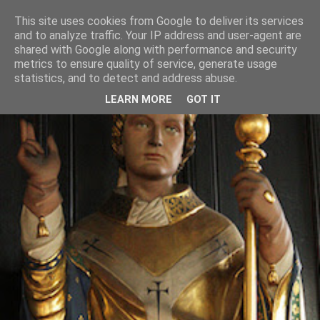
This site uses cookies from Google to deliver its services
and to analyze traffic. Your IP address and user-agent are
shared with Google along with performance and security
metrics to ensure quality of service, generate usage
statistics, and to detect and address abuse.
LEARN MORE
GOT IT