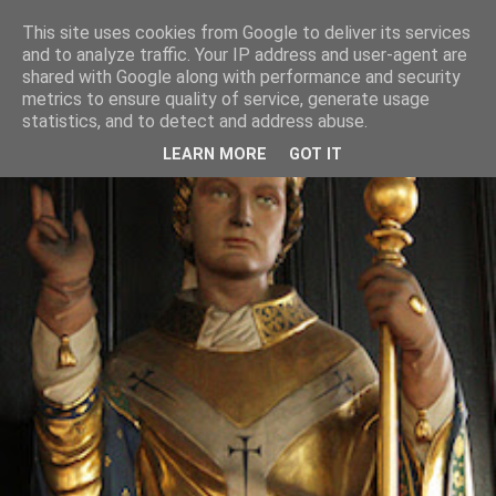
This site uses cookies from Google to deliver its services
and to analyze traffic. Your IP address and user-agent are
shared with Google along with performance and security
metrics to ensure quality of service, generate usage
statistics, and to detect and address abuse.
LEARN MORE
GOT IT