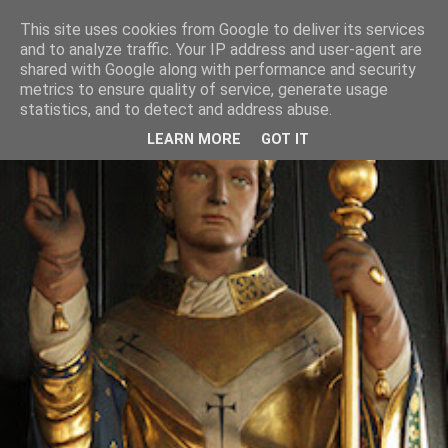
This site uses cookies from Google to deliver its services
and to analyze traffic. Your IP address and user-agent are
shared with Google along with performance and security
metrics to ensure quality of service, generate usage
statistics, and to detect and address abuse.
LEARN MORE
GOT IT