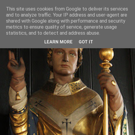
This site uses cookies from Google to deliver its services
and to analyze traffic. Your IP address and user-agent are
shared with Google along with performance and security
metrics to ensure quality of service, generate usage
statistics, and to detect and address abuse.
LEARN MORE
GOT IT