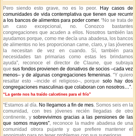
Pero siendo esto grave, no es lo peor.
Hay casos de
comunidades de vida contemplativa que tienen que recurrir
a los bancos de alimentos para poder comer
. “No se trata de
un caso excepcional, no. Conozco bastantes
congregaciones que acuden a ellos. Nosotros también las
ayudamos porque, como me decía una abadesa, los bancos
de alimentos no les proporcionan carne, claro, y las jóvenes
la necesitan de vez en cuando. Sí, también para
necesidades tan primarias como estas les brindamos
ayuda”, reconoce el director de Claune, que subraya
que
sus fondos provienen de donativos de socios –cada vez
menos– y de algunas congregaciones femeninas
. “Y quiero
resaltar esto –incide el religioso–, porque
solo hay dos
congregaciones masculinas que colaboran con nosotros…”
.
“La gente nos ha traído calcetines para el frío”
“Estamos al día.
No llegamos a fin de mes
. Somos seis en la
comunidad, con tres jóvenes recién llegadas de otro
continente, y
sobrevivimos gracias a las pensiones de las
que somos mayores”
, reconoce la madre abadesa de una
comunidad otrora pujante y que prefiere mantener el
anonimato para no tener problemas con sus superioras.