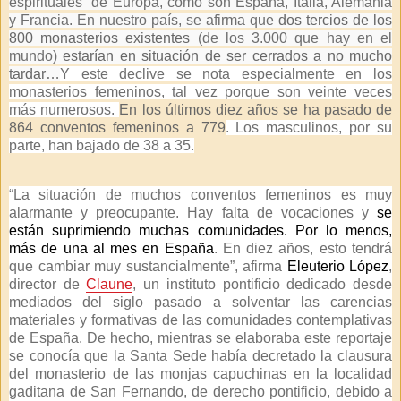
espirituales” de Europa, como son España, Italia, Alemania
y Francia. En nuestro país, se afirma que
dos tercios de los
800 monasterios existentes
(de los 3.000 que hay en el
mundo)
estarían en situación de ser cerrados a no mucho
tardar…
Y este declive se nota especialmente en los
monasterios femeninos, tal vez porque son veinte veces
más numerosos.
En los últimos diez años se ha pasado de
864 conventos femeninos a 779
. Los masculinos, por su
parte, han bajado de 38 a 35.
“La situación de muchos conventos femeninos es muy
alarmante y preocupante. Hay falta de vocaciones y
se
están suprimiendo muchas comunidades. Por lo menos,
más de una al mes en España
. En diez años, esto tendrá
que cambiar muy sustancialmente”, afirma
Eleuterio López
,
director de
Claune
, un instituto pontificio dedicado desde
mediados del siglo pasado a solventar las carencias
materiales y formativas de las comunidades contemplativas
de España. De hecho, mientras se elaboraba este reportaje
se conocía que la Santa Sede había decretado la clausura
del monasterio de las monjas capuchinas en la localidad
gaditana de San Fernando, de derecho pontificio, debido a