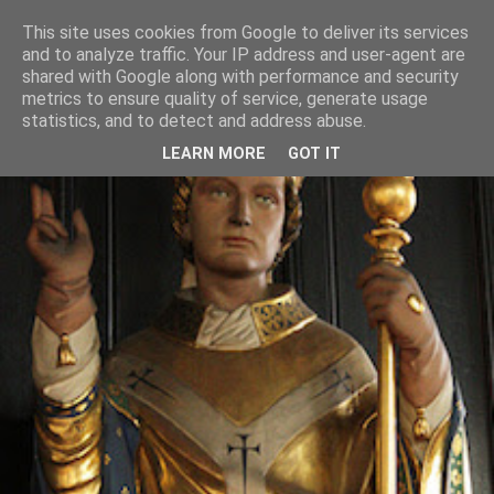
This site uses cookies from Google to deliver its services
and to analyze traffic. Your IP address and user-agent are
shared with Google along with performance and security
metrics to ensure quality of service, generate usage
statistics, and to detect and address abuse.
LEARN MORE
GOT IT