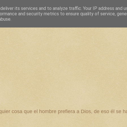
eliver its services and to analyze traffic. Your IP address and 
ormance and security metrics to ensure quality of service, gen
abuse.
 cosa que el hombre prefiera a Dios, de eso él se ha