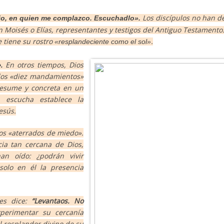
Los discípulos no han d
ijo, en quien me complazco. Escuchadlo»
.
n Moisés o Elías, representantes y testigos del Antiguo Testamento
e tiene su rostro
.
«resplandeciente como el sol»
»
.
En otros tiempos, Dios
 los «diez mandamientos»
 resume y concreta en un
 escucha establece la
esús.
los
«aterrados de miedo»
.
cia tan cercana de Dios,
n oído: ¿podrán vivir
solo en él la presencia
les dice:
“Levantaos. No
perimentar su cercanía
l resplandor divino de su