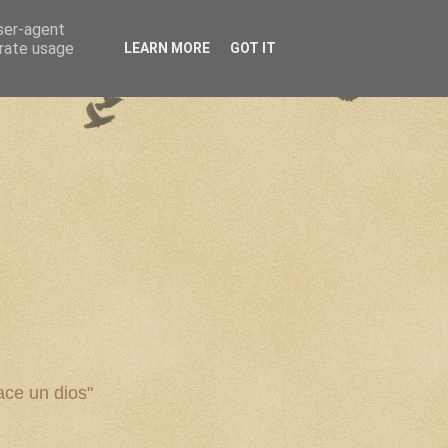
user-agent
erate usage
LEARN MORE
GOT IT
ce un dios"