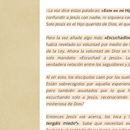
La voz dice estas palabras:
–
«Este es mi H
confundir a Jesús con nadie, ni siquiera co
Solo Jesús es el Hijo querido de Dios, el qu
Pero la voz añade algo más:
«Escuchadlo
había revelado su voluntad por medio de
de la Ley. Ahora la voluntad de Dios se
solo mandato: «Escuchad a Jesús». La
verdadera relación entre los seguidores y J
Al oír esto, los discípulos caen por los sue
Están sobrecogidos por aquella experien
pero también asustados por lo que ha
escuchando solo a Jesús, reconociendo 
misteriosa de Dios?
Entonces Jesús
«se acerca, los toca y 
tengáis miedo”»
. Sabe que necesitan ex
humana: el contacto de su mano, no solo e